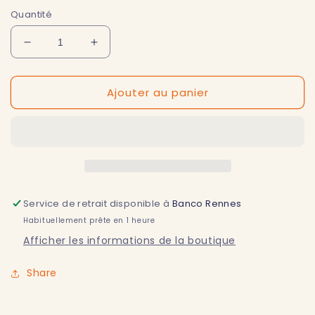
Quantité
Réduire
Augmenter
la
la
quantité
quantité
Ajouter au panier
de
de
Une
Une
envie
envie
sucrée
sucrée
?
?
Service de retrait disponible à
Banco Rennes
Habituellement prête en 1 heure
Afficher les informations de la boutique
Share