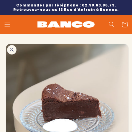
et
Commandez par téléphone : 02.99.63.86.73.
passer
Retrouvez-nous au 13 Rue d'Antrain à Rennes.
au
contenu
Panier
Passer aux
informations
produits