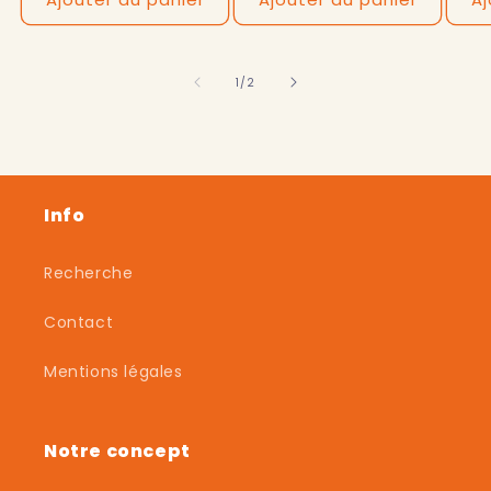
de
1
/
2
Info
Recherche
Contact
Mentions légales
Notre concept