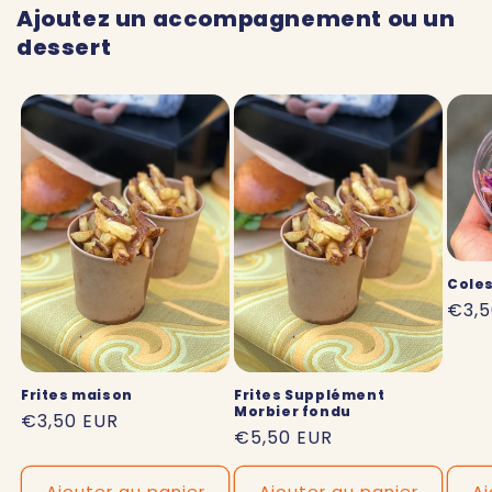
Ajoutez un accompagnement ou un
dessert
Cole
Prix
€3,5
habi
Frites maison
Frites Supplément
Morbier fondu
Prix
€3,50 EUR
Prix
€5,50 EUR
habituel
habituel
Ajouter au panier
Ajouter au panier
Aj