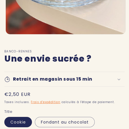
Ouvrir
le
média
1
BANCO-RENNES
dans
Une envie sucrée ?
une
fenêtre
modale
Retrait en magasin sous 15 min
Prix
€2,50 EUR
habituel
Taxes incluses.
Frais d'expédition
calculés à l'étape de paiement.
Title
Cookie
Fondant au chocolat